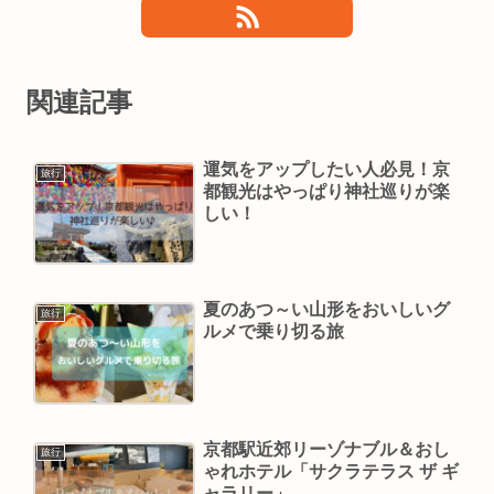
関連記事
運気をアップしたい人必見！京
旅行
都観光はやっぱり神社巡りが楽
しい！
夏のあつ～い山形をおいしいグ
旅行
ルメで乗り切る旅
京都駅近郊リーゾナブル＆おし
旅行
ゃれホテル「サクラテラス ザ ギ
ャラリー」