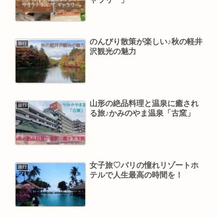
のんびり散策が楽しい♪秋の軽井
旅行
沢観光の魅力
山形の絶品料理と温泉に癒され
旅行
る旅♪かみのやま温泉「古窯」
女子旅♡バリの憧れリゾートホ
旅行
テルで人生最高の時間を！